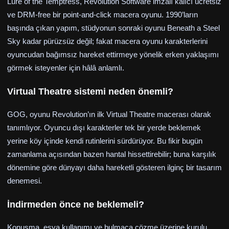
Lure of the Temptress, Revolution Software imzalı kalıcı ücretsiz
ve DRM-free bir point-and-click macera oyunu. 1990’ların
başında çıkan yapım, stüdyonun sonraki oyunu Beneath a Steel
Sky kadar pürüzsüz değil; fakat macera oyunu karakterlerini
oyuncudan bağımsız hareket ettirmeye yönelik erken yaklaşımı
görmek isteyenler için hâlâ anlamlı.
Virtual Theatre sistemi neden önemli?
GOG, oyunu Revolution’ın ilk Virtual Theatre macerası olarak
tanımlıyor. Oyuncu dışı karakterler tek bir yerde beklemek
yerine köy içinde kendi rutinlerini sürdürüyor. Bu fikir bugün
zamanlama açısından bazen hantal hissettirebilir; buna karşılık
dönemine göre dünyayı daha hareketli gösteren ilginç bir tasarım
denemesi.
İndirmeden önce ne beklemeli?
Konuşma, eşya kullanımı ve bulmaca çözme üzerine kurulu