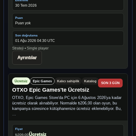
Eklenme
30 Tem 2026
Puan
Puan yok
Son doğrulama
01 Ağu 2026 04:30 UTC
Strateji • Single player
Ayrıntılar
Ücretsiz
Epic Games
Kalıcı sahiplik
Katalog
SON 3 GÜN
OTXO Epic Games'te Ücretsiz
OTXO, Epic Games Store'da PC için 6 Ağustos 2026'ya kadar
ücretsiz olarak alınabiliyor. Normalde ₺206,00 olan oyun, bu
kampanya süresince kütüphanenize ücretsiz eklenebiliyor. Bu,
…
Fiyat
Ücretsiz
₺206,00